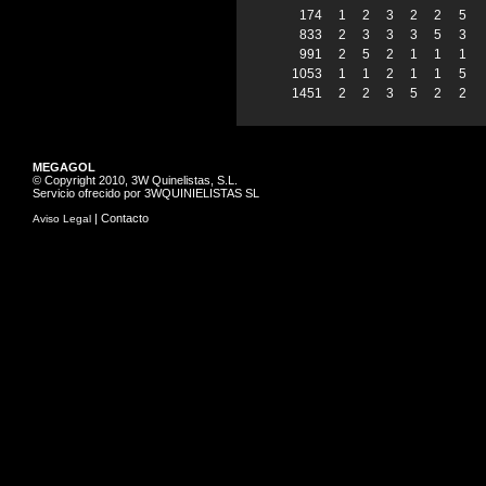
174
1
2
3
2
2
5
833
2
3
3
3
5
3
991
2
5
2
1
1
1
1053
1
1
2
1
1
5
1451
2
2
3
5
2
2
MEGAGOL
© Copyright 2010, 3W Quinelistas, S.L.
Servicio ofrecido por 3WQUINIELISTAS SL
|
Contacto
Aviso Legal