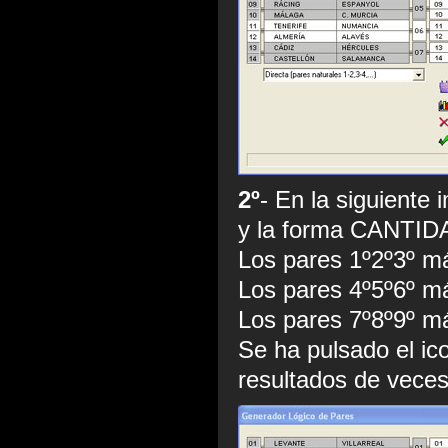
2º
- En la siguiente
y la forma CANTID
Los pares 1º2º3º má
Los pares 4º5º6º má
Los pares 7º8º9º má
Se ha pulsado el ic
resultados de veces