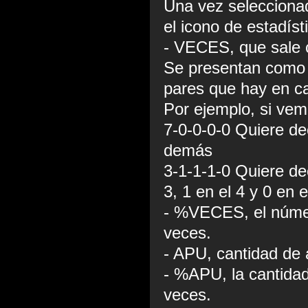
Una vez selecciona
el icono de estadíst
- VECES, que sale c
Se presentan como 
pares que hay en ca
Por ejemplo, si vem
7-0-0-0-0 Quiere dec
demás
3-1-1-1-0 Quiere dec
3, 1 en el 4 y 0 en e
- %VECES, el númer
veces.
- APU, cantidad de a
- %APU, la cantidad
veces.