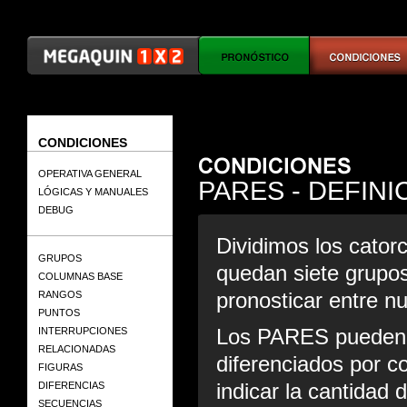
CONDICIONES
OPERATIVA GENERAL
PARES - DEFINI
LÓGICAS Y MANUALES
DEBUG
Dividimos los cator
GRUPOS
quedan siete grupo
COLUMNAS BASE
pronosticar entre n
RANGOS
PUNTOS
Los PARES pueden s
INTERRUPCIONES
RELACIONADAS
diferenciados por c
FIGURAS
indicar la cantida
DIFERENCIAS
SECUENCIAS