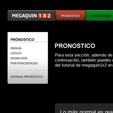
PRÓNOSTICO
MANUAL
LÓGICO
Para esta sección, además de 
DE ARCHIVO
continuación, también puedes 
POR PORCENTAJES
del tutorial de megaquin1x2
AYUDA AL PRONÓSTICO
Lo más normal es real