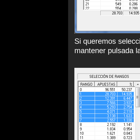
Si queremos selecc
mantener pulsada 