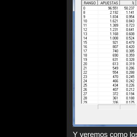
Y veremos como los