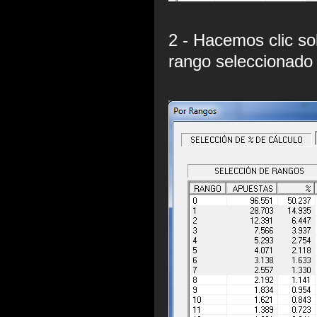
2 - Hacemos clic so
rango seleccionado