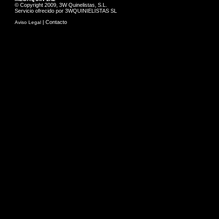
© Copyright 2009, 3W Quinelistas, S.L.
Servicio ofrecido por 3WQUINIELISTAS SL
|
Contacto
Aviso Legal