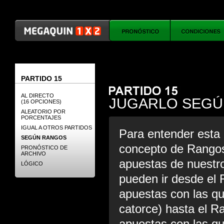
PARTIDO 15
AL DIRECTO
JUGARLO SEGÚ
(16 OPCIONES)
ALEATORIO POR
PORCENTAJES
IGUAL A OTROS PARTIDOS
Para entender esta 
SEGÚN RANGOS
concepto de Rangos.
PRONÓSTICO DE
ARCHIVO
apuestas de nuestro
LÓGICO
pueden ir desde el
apuestas con las q
catorce) hasta el 