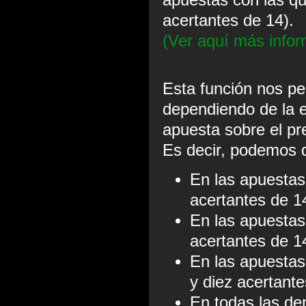
apuestas con las q
acertantes de 14).
(Ver aquí más infor
Esta función nos pe
dependiendo de la e
apuesta sobre el pr
Es decir, podemos d
En las apuesta
acertantes de 1
En las apuestas
acertantes de 1
En las apuestas
y diez acertant
En todas las de