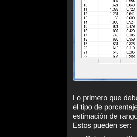
Lo primero que debe
el tipo de porcenta
estimación de rango
Estos pueden ser: