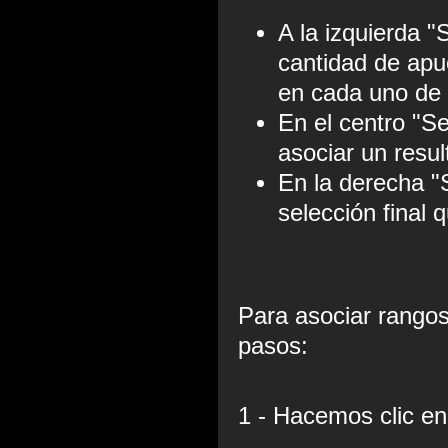
A la izquierda 
cantidad de apu
en cada uno de 
En el centro "Se
asociar un resu
En la derecha "
selección final
Para asociar rangos
pasos:
1 - Hacemos clic en